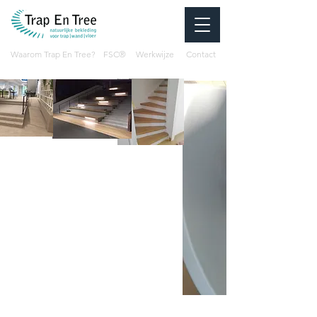
Waarom Trap En Tree?
FSC®
Werkwijze
Contact