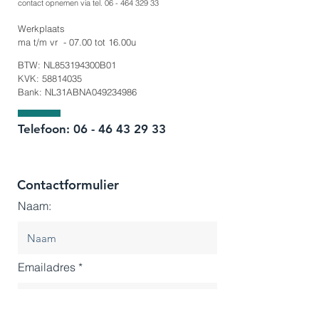
contact opnemen via tel.
06 - 464 329 33
Werkplaats
ma t/m vr - 07.00 tot 16.00u
BTW: NL853194300B01
KVK:
58814035
Bank: NL31ABNA049234986
Telefoon:
06 - 46 43 29 33
Contactformulier
Naam:
Emailadres