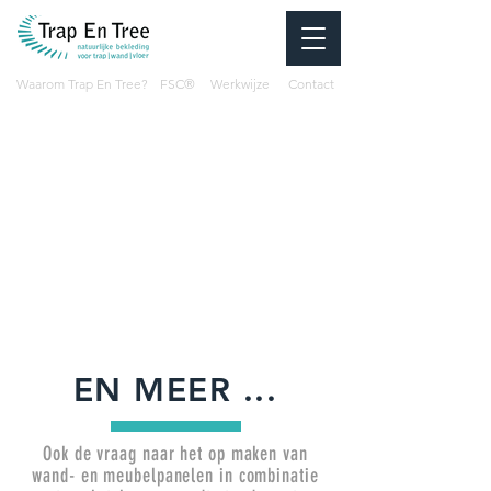
Waarom Trap En Tree?
FSC®
Werkwijze
Contact
Eigen import van
FSC gecertificeerd eiken!
®
EN MEER ...
Ook de vraag naar het op maken van
wand- en meubelpanelen in combinatie