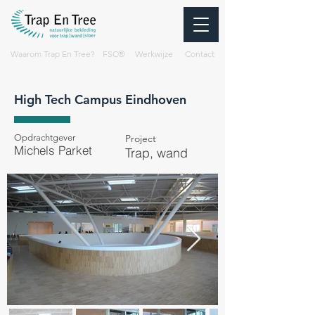
Waarom Trap En Tree?
FSC®
Werkwijze
Contact
High Tech Campus Eindhoven
Opdrachtgever
Project
Michels Parket
Trap, wand